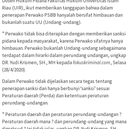
Dosen Hukum Pidana Fakultas Hukum Universitas Islam
Riau (UIR), ikut memberikan tanggapan bahwa dalam
penerapan Perwako PSBB hanyalah bersifat himbauan dan
bukanlah suatu UU (Undang-undang).
” Perwako tidak bisa diterapkan dengan memberikan sanksi
pidana kepada masyarakat, karena Perwako sifatnya hanya
himbauan. Perwako bukanlah Undang-undang sebagaimana
terdapat dalam hirarki dalam perundang undangan, ungkap
DR. Yudi Krismen, SH., MH kepada
fokuskriminal.com
, Selasa
(28/4/2020).
Dalam Perwako tidak dijelaskan secara tegas tentang
penerapan sanksi dan hanya berbunyi ‘sanksi’ sesuai
Peraturan daerah (Perda) dan ketentuan peraturan
perundang-undangan.
” Peraturan daerah dan peraturan perundang-undangan ?
Peraturan daerah mana ? dan perundang-undang yang mana
dimaksud ? Ini tidak jelas, ungkap DR. Yudi Krismen, SH.,