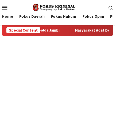
Mobile
Menu
Home
Fokus Daerah
Fokus Hukum
Fokus Opini
Pe
at Adat Desa Lermatang Menanti Pembayaran Lahan: Antara Duga
Special Content