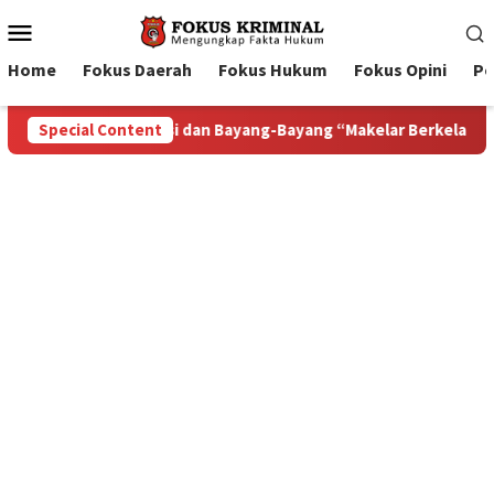
Mobile
Menu
Home
Fokus Daerah
Fokus Hukum
Fokus Opini
Pe
rasi dan Bayang-Bayang “Makelar Berkelas” di Tengah Proyek B
Special Content