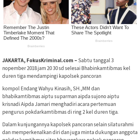
JAKARTA, FokusKriminal.com –
Sabtu tanggal 3
nopember 2018 jam 20 30 sd selesai Bhabinkamtibmas kel
duren tiga mendampingi kapolsek pancoran
kompol Endang Wahyu Kinasih, SH.,MM dan
bhabikamtibmas aiptu suparman aipda sujono aiptu
krisnadi Aipda Jamari menghadiri acara pertemuan
pengurus pokdarkamtibmas di ring 2 kel duren tiga.
Dalam kunjungannya kapolsek pancoran selain silaturahmi
dan memperkenalkan diri dan juga minta dukungan anggota
pokdar kamtibmas citra bhayangkara polsek pancoran