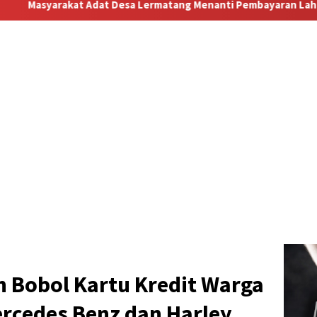
rmatang Menanti Pembayaran Lahan: Antara Dugaan Konspirasi d
n Bobol Kartu Kredit Warga
ercedes Benz dan Harley