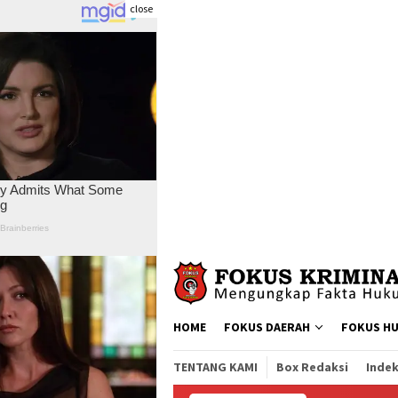
close
Skip
to
content
HOME
FOKUS DAERAH
FOKUS H
TENTANG KAMI
Box Redaksi
Indek