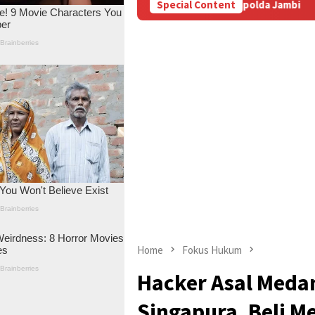
ujung Laporan di Mapolda Jambi
Special Content
Masyarakat Adat Desa Le
Home
Fokus Hukum
Hacker Asal Meda
Singapura, Beli M