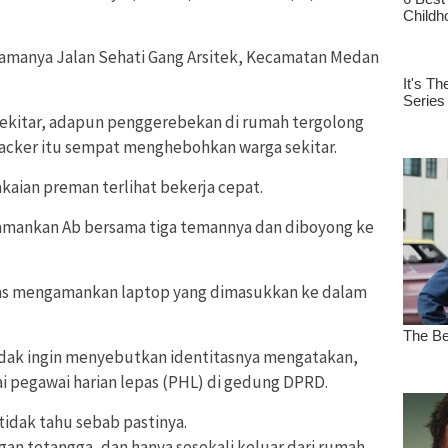
iamanya Jalan Sehati Gang Arsitek, Kecamatan Medan
.
 sekitar, adapun penggerebekan di rumah tergolong
acker itu sempat menghebohkan warga sekitar.
kaian preman terlihat bekerja cepat.
gamankan Ab bersama tiga temannya dan diboyong ke
ugas mengamankan laptop yang dimasukkan ke dalam
tidak ingin menyebutkan identitasnya mengatakan,
i pegawai harian lepas (PHL) di gedung DPRD.
tidak tahu sebab pastinya.
an tetangga, dan hanya sesekali keluar dari rumah.