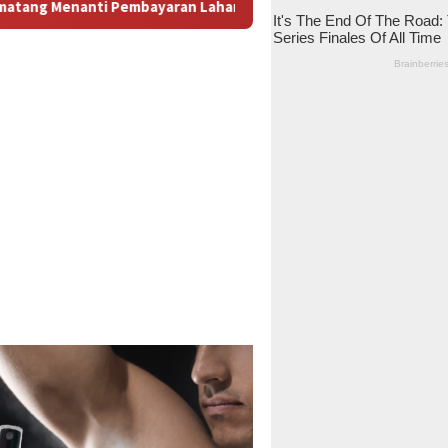
n: Antara Dugaan Konspirasi dan Bayang-Bayang “Makelar Berke