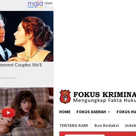
close
Skip
to
content
HOME
FOKUS DAERAH
FOKUS H
TENTANG KAMI
Box Redaksi
Indek