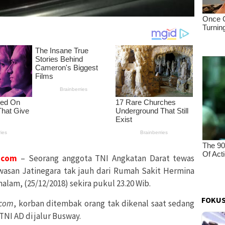
.com
– Seorang anggota TNI Angkatan Darat tewas
wasan Jatinegara tak jauh dari Rumah Sakit Hermina
alam, (25/12/2018) sekira pukul 23.20 Wib.
FOKUS
.com
, korban ditembak orang tak dikenal saat sedang
NI AD di jalur Busway.