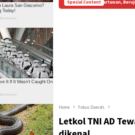
M Subsidi Aniaya Wartawan, Berujung Laporan di Mapolda Jambi
Special Content
Home
Fokus Daerah.
Letkol TNI AD Te
dikenal