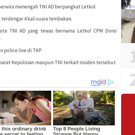
perwira menengah TNI AD berpangkat Letkol.
 terdengar 4 kali suara tembakan.
ggota TNI AD yang tewas bernama Letkol CPM Dono
.
police line di TKP.
parat Kepolisian maupun TNI terkait insiden tersebut.