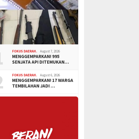
1
FOKUS DAERAH.
August 7, 2026
MENGGEMPARKAN! 995
SENJATA API DITEMUKAN…
2
FOKUS DAERAH.
August 6, 2026
MENGGEMPARKAN! 17 WARGA
TEMBILAHAN JADI …