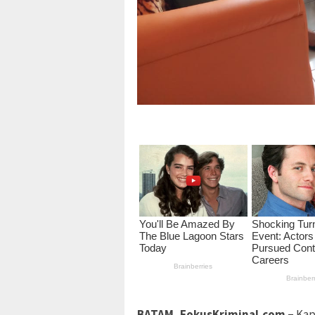
BATAM, FokusKriminal.com –
Kap