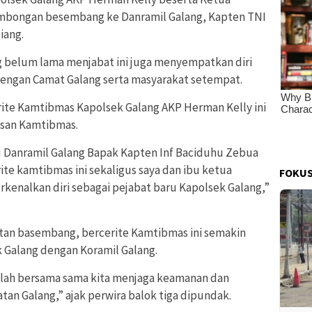
ombongan besembang ke Danramil Galang, Kapten TNI
iang.
 belum lama menjabat ini juga menyempatkan diri
engan Camat Galang serta masyarakat setempat.
ite Kamtibmas Kapolsek Galang AKP Herman Kelly ini
san Kamtibmas.
u Danramil Galang Bapak Kapten Inf Baciduhu Zebua
te kamtibmas ini sekaligus saya dan ibu ketua
FOKUS
kenalkan diri sebagai pejabat baru Kapolsek Galang,”
atan basembang, bercerite Kamtibmas ini semakin
k Galang dengan Koramil Galang.
arilah bersama sama kita menjaga keamanan dan
an Galang,” ajak perwira balok tiga dipundak.