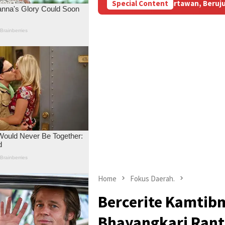
Subsidi Aniaya Wartawan, Berujung Laporan di Mapolda Jambi
Special Content
Home
Fokus Daerah.
Bercerite Kamtib
Bhayangkari Rant