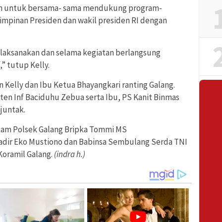
ran untuk bersama- sama mendukung program-
pinan Presiden dan wakil presiden RI dengan
dilaksanakan dan selama kegiatan berlangsung
” tutup Kelly.
 Kelly dan Ibu Ketua Bhayangkari ranting Galang.
ten Inf Baciduhu Zebua serta Ibu, PS Kanit Binmas
juntak.
elkam Polsek Galang Bripka Tommi MS
dir Eko Mustiono dan Babinsa Sembulang Serda TNI
Koramil Galang.
(indra h.)