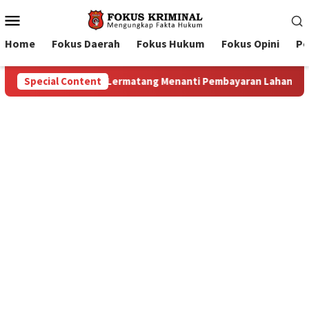
Mobile
Menu
Home
Fokus Daerah
Fokus Hukum
Fokus Opini
Pe
ayaran Lahan: Antara Dugaan Konspirasi dan Bayang-Bayang “Ma
Special Content