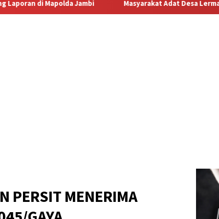
Masyarakat Adat Desa Lermatang Menanti Pembayaran Laha
AN PERSIT MENERIMA
045/GAYA