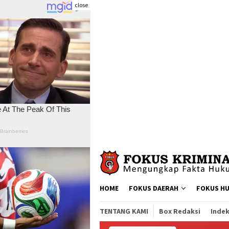
close
Skip
to
content
HOME
FOKUS DAERAH
FOKUS H
TENTANG KAMI
Box Redaksi
Indek