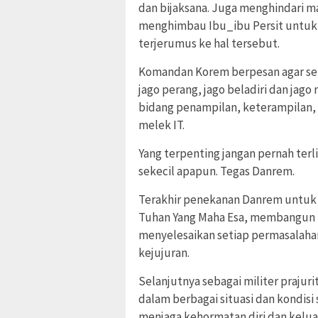
dan bijaksana. Juga menghindari 
menghimbau Ibu_ibu Persit untuk 
terjerumus ke hal tersebut.
Komandan Korem berpesan agar setia
jago perang, jago beladiri dan jag
bidang penampilan, keterampilan, 
melek IT.
Yang terpenting jangan pernah terl
sekecil apapun. Tegas Danrem.
Terakhir penekanan Danrem untuk
Tuhan Yang Maha Esa, membangun 
menyelesaikan setiap permasalaha
kejujuran.
Selanjutnya sebagai militer prajur
dalam berbagai situasi dan kondis
menjaga kehormatan diri dan kelu