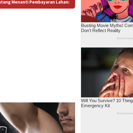
n: Antara Dugaan Konspirasi dan Bayang-Bayang “Makelar Berke