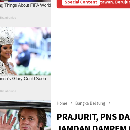
M Subsidi Aniaya Wartawan, Berujung Laporan di Mapolda Jambi
Special Content
Home
Bangka Belitung
PRAJURIT, PNS D
JAMDAN DANREM 