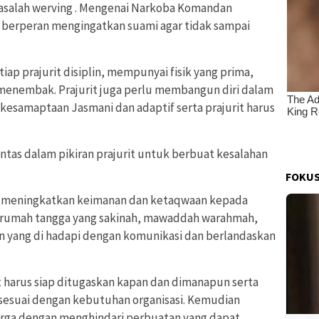
masalah werving . Mengenai Narkoba Komandan
berperan mengingatkan suami agar tidak sampai
p prajurit disiplin, mempunyai fisik yang prima,
o menembak. Prajurit juga perlu membangun diri dalam
kesamaptaan Jasmani dan adaptif serta prajurit harus
intas dalam pikiran prajurit untuk berbuat kesalahan
FOKUS
 meningkatkan keimanan dan ketaqwaan kepada
rumah tangga yang sakinah, mawaddah warahmah,
n yang di hadapi dengan komunikasi dan berlandaskan
it harus siap ditugaskan kapan dan dimanapun serta
i sesuai dengan kebutuhan organisasi. Kemudian
arga dengan menghindari perbuatan yang dapat