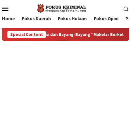
Mobile
Menu
Home
Fokus Daerah
Fokus Hukum
Fokus Opini
Pe
lar Berkelas” di Tengah Proyek Blok Masela
Special Content
Bupati Tan