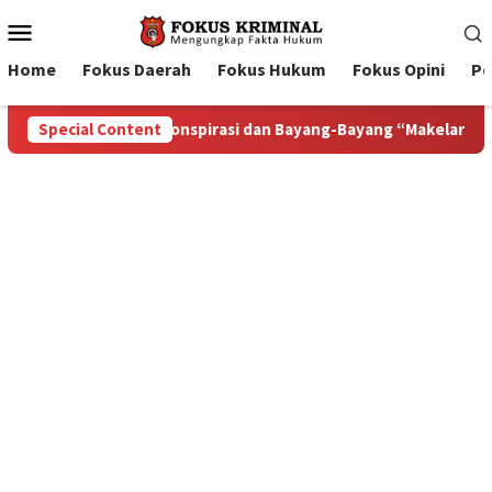
Mobile
Menu
Home
Fokus Daerah
Fokus Hukum
Fokus Opini
Pe
g “Makelar Berkelas” di Tengah Proyek Blok Masela
Special Content
Bup