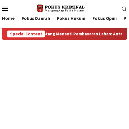
Mobile
Menu
Home
Fokus Daerah
Fokus Hukum
Fokus Opini
Pe
an Lahan: Antara Dugaan Konspirasi dan Bayang-Bayang “Makela
Special Content