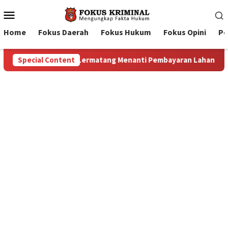
Mobile
Menu
Home
Fokus Daerah
Fokus Hukum
Fokus Opini
Pe
aran Lahan: Antara Dugaan Konspirasi dan Bayang-Bayang “Make
Special Content