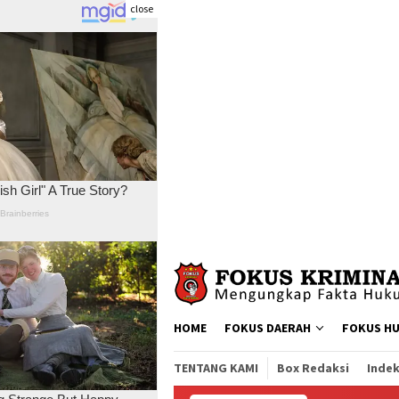
close
Skip
to
content
HOME
FOKUS DAERAH
FOKUS H
TENTANG KAMI
Box Redaksi
Indek