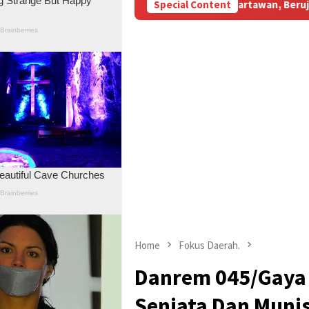
Subsidi Aniaya Wartawan, Berujung Laporan di Mapolda Jambi
Special Content
Home
Fokus Daerah.
Danrem 045/Gaya
Senjata Dan Munis