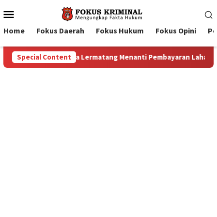
Mobile
Menu
Home
Fokus Daerah
Fokus Hukum
Fokus Opini
Pe
ran Lahan: Antara Dugaan Konspirasi dan Bayang-Bayang “Makel
Special Content