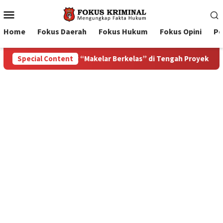
Mobile
Menu
Home
Fokus Daerah
Fokus Hukum
Fokus Opini
Pe
 Proyek Blok Masela
Special Content
Bupati Tanimbar Ricky Jauwerissa 