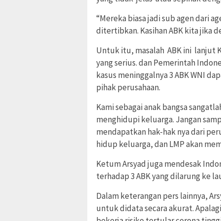
“Mereka biasa jadi sub agen dari age
ditertibkan. Kasihan ABK kita jika 
Untuk itu, masalah ABK ini lanjut 
yang serius. dan Pemerintah Indon
kasus meninggalnya 3 ABK WNI dapat
pihak perusahaan.
Kami sebagai anak bangsa sangatlah
menghidupi keluarga. Jangan samp
mendapatkan hak-hak nya dari pe
hidup keluarga, dan LMP akan mem
Ketum Arsyad juga mendesak Indone
terhadap 3 ABK yang dilarung ke lau
Dalam keterangan pers lainnya, Ar
untuk didata secara akurat. Apala
bekerja risiko tertular corona tinggi