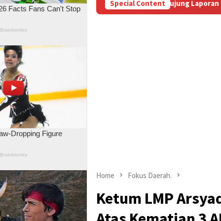
Aniaya Wartawan, Berujung Laporan di Mapolda Jambi
Special Content
Mas
Home
Fokus Daerah.
Ketum LMP Arsyad
Atas Kematian 3 A