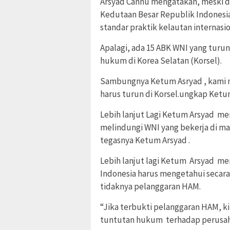
Arsyad Cannu mengatakan, meski dar
Kedutaan Besar Republik Indonesia
standar praktik kelautan internasi
Apalagi, ada 15 ABK WNI yang turu
hukum di Korea Selatan (Korsel).
Sambungnya Ketum Asryad , kami m
harus turun di Korsel.ungkap Ketu
Lebih lanjut Lagi Ketum Arsyad me
melindungi WNI yang bekerja di ma
tegasnya Ketum Arsyad .
Lebih lanjut lagi Ketum Arsyad me
Indonesia harus mengetahui secara
tidaknya pelanggaran HAM.
“Jika terbukti pelanggaran HAM, ki
tuntutan hukum terhadap perusahaa