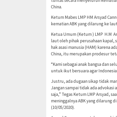
tuntas secara menyeluruh kematian
China.
Ketum Mabes LMP HM Arsyad Cannu
kematian ABK yang dilarung ke lau
Ketua Umum (Ketum ) LMP H.M Ars
laut oleh pihak perusahaan kapal,
hak asasi manusia (HAM) karena ad
China, itu merupakan prodesur tet
“Kami sebagai anak bangsa dan sel
untuk ikut bersuara agar Indonesi
Justru, ada dugaan sikap tidak man
Jangan sampai tidak ada advokasi 
saja,” Tegas Ketum LMP Arsyad, sa
meninggalnya ABK yang dilarung di
(10/05/2020).