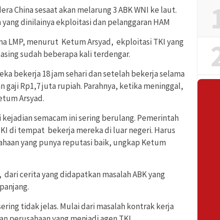
era China sesaat akan melarung 3 ABK WNI ke laut.
yang dinilainya ekploitasi dan pelanggaran HAM
rima LMP, menurut Ketum Arsyad, ekploitasi TKI yang
 asing sudah beberapa kali terdengar.
reka bekerja 18 jam sehari dan setelah bekerja selama
 gaji Rp1,7 juta rupiah. Parahnya, ketika meninggal,
etum Arsyad.
 kejadian semacam ini sering berulang. Pemerintah
 di tempat bekerja mereka di luar negeri. Harus
sahaan yang punya reputasi baik, ungkap Ketum
dari cerita yang didapatkan masalah ABK yang
 panjang.
ring tidak jelas. Mulai dari masalah kontrak kerja
gan perusahaan yang menjadi agen TKI.