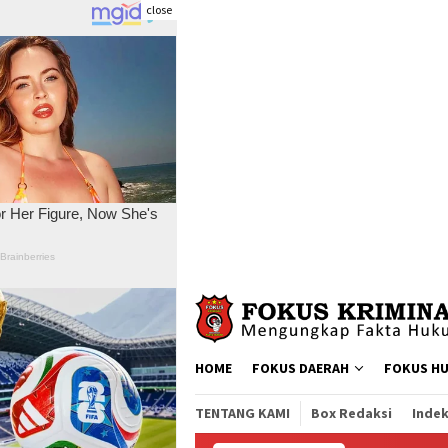
close
Skip
to
content
HOME
FOKUS DAERAH
FOKUS H
TENTANG KAMI
Box Redaksi
Indek