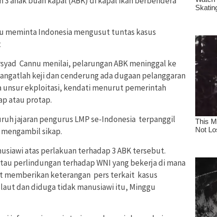
 3 anak buah kapal (ABK) di kapal ikan berbendera
 meminta Indonesia mengusut tuntas kasus
t
yad Cannu menilai, pelarungan ABK meninggal ke
 sangatlah keji dan cenderung ada dugaan pelanggaran
a unsur ekploitasi, kendati menurut pemerintah
ap atau protap.
uruh jajaran pengurus LMP se-Indonesia terpanggil
a mengambil sikap.
usiawi atas perlakuan terhadap 3 ABK tersebut.
atau perlindungan terhadap WNI yang bekerja di mana
at memberikan keterangan pers terkait kasus
 laut dan diduga tidak manusiawi itu, Minggu