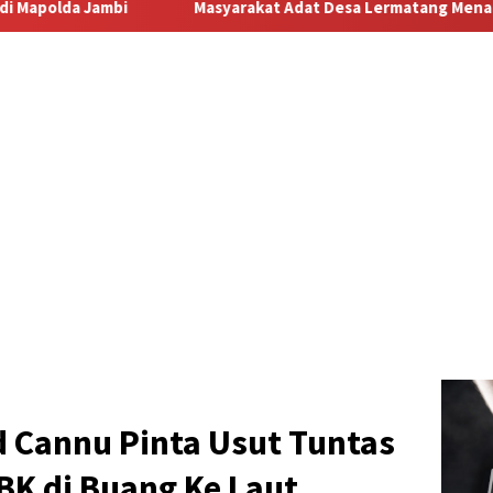
yarakat Adat Desa Lermatang Menanti Pembayaran Lahan: Antara
 Cannu Pinta Usut Tuntas
BK di Buang Ke Laut