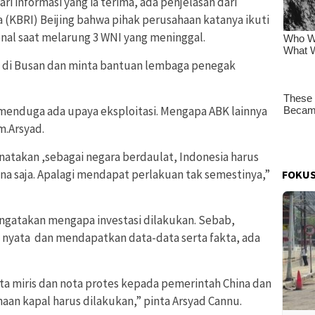
i informasi yang ia terima, ada penjelasan dari
 (KBRI) Beijing bahwa pihak perusahaan katanya ikuti
onal saat melarung 3 WNI yang meninggal.
n di Busan dan minta bantuan lembaga penegak
enduga ada upaya eksploitasi. Mengapa ABK lainnya
m.Arsyad.
natakan ,sebagai negara berdaulat, Indonesia harus
na saja. Apalagi mendapat perlakuan tak semestinya,”
FOKUS
ngatakan mengapa investasi dilakukan. Sebab,
 nyata dan mendapatkan data-data serta fakta, ada
ta miris dan nota protes kepada pemerintah China dan
n kapal harus dilakukan,” pinta Arsyad Cannu.