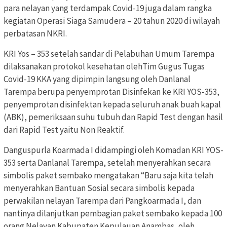
para nelayan yang terdampak Covid-19 juga dalam rangka
kegiatan Operasi Siaga Samudera – 20 tahun 2020 di wilayah
perbatasan NKRI.
KRI Yos – 353 setelah sandar di Pelabuhan Umum Tarempa
dilaksanakan protokol kesehatan olehTim Gugus Tugas
Covid-19 KKA yang dipimpin langsung oleh Danlanal
Tarempa berupa penyemprotan Disinfekan ke KRI YOS-353,
penyemprotan disinfektan kepada seluruh anak buah kapal
(ABK), pemeriksaan suhu tubuh dan Rapid Test dengan hasil
dari Rapid Test yaitu Non Reaktif.
Danguspurla Koarmada I didampingi oleh Komadan KRI YOS-
353 serta Danlanal Tarempa, setelah menyerahkan secara
simbolis paket sembako mengatakan “Baru saja kita telah
menyerahkan Bantuan Sosial secara simbolis kepada
perwakilan nelayan Tarempa dari Pangkoarmada I, dan
nantinya dilanjutkan pembagian paket sembako kepada 100
orang Nelayan Kabupaten Kepulauan Anambas, oleh