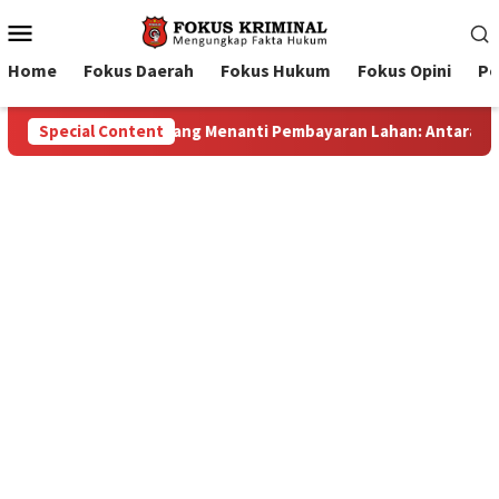
Mobile
Menu
Home
Fokus Daerah
Fokus Hukum
Fokus Opini
Pe
: Antara Dugaan Konspirasi dan Bayang-Bayang “Makelar Berkela
Special Content