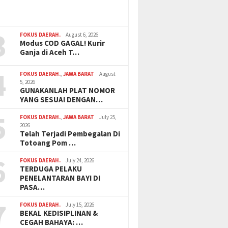
3
FOKUS DAERAH.
August 6, 2026
Modus COD GAGAL! Kurir
Ganja di Aceh T…
4
FOKUS DAERAH.
,
JAWA BARAT
August
5, 2026
GUNAKANLAH PLAT NOMOR
YANG SESUAI DENGAN…
5
FOKUS DAERAH.
,
JAWA BARAT
July 25,
2026
Telah Terjadi Pembegalan Di
Totoang Pom …
6
FOKUS DAERAH.
July 24, 2026
TERDUGA PELAKU
PENELANTARAN BAYI DI
PASA…
7
FOKUS DAERAH.
July 15, 2026
BEKAL KEDISIPLINAN &
CEGAH BAHAYA: …