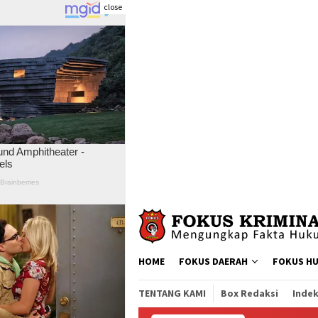
close
Skip
to
content
HOME
FOKUS DAERAH
FOKUS H
TENTANG KAMI
Box Redaksi
Indek