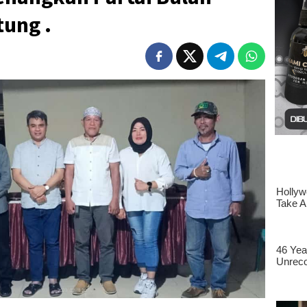
tung .