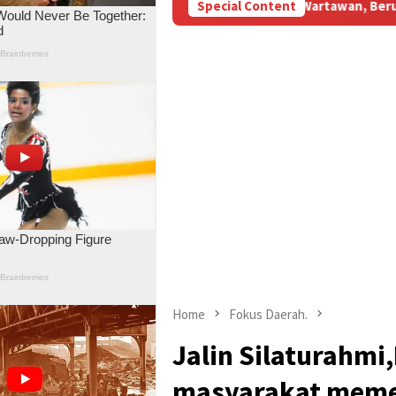
ansir BBM Subsidi Aniaya Wartawan, Berujung Laporan di Mapolda
Special Content
Home
Fokus Daerah.
Jalin Silaturahmi
masyarakat meme