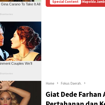
erujung Laporan di Mapolda Jambi
Special Content
Masyarakat Adat Desa 
Home
Fokus Daerah.
Giat Dede Farhan 
Pertahanan dan 