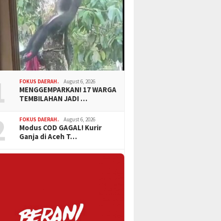
1
FOKUS DAERAH.
August 6, 2026
MENGGEMPARKAN! 17 WARGA
TEMBILAHAN JADI …
2
FOKUS DAERAH.
August 6, 2026
Modus COD GAGAL! Kurir
Ganja di Aceh T…