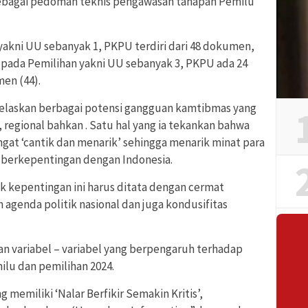
sebagai pedoman teknis pengawasan tahapan Pemilu
yakni UU sebanyak 1, PKPU terdiri dari 48 dokumen,
i pada Pemilihan yakni UU sebanyak 3, PKPU ada 24
en (44).
jelaskan berbagai potensi gangguan kamtibmas yang
, regional bahkan . Satu hal yang ia tekankan bahwa
angat ‘cantik dan menarik’ sehingga menarik minat para
 berkepentingan dengan Indonesia.
lik kepentingan ini harus ditata dengan cermat
agenda politik nasional dan juga kondusifitas
an variabel – variabel yang berpengaruh terhadap
ilu dan pemilihan 2024.
 memiliki ‘Nalar Berfikir Semakin Kritis’,