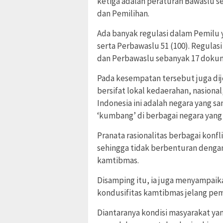
ketiga adalah peraturan Bawaslu 
dan Pemilihan.
Ada banyak regulasi dalam Pemilu 
serta Perbawaslu 51 (100). Regulas
dan Perbawaslu sebanyak 17 dokum
Pada kesempatan tersebut juga di
bersifat lokal kedaerahan, nasional
Indonesia ini adalah negara yang s
‘kumbang’ di berbagai negara yang
Pranata rasionalitas berbagai konf
sehingga tidak berbenturan dengan 
kamtibmas.
Disamping itu, ia juga menyampaik
kondusifitas kamtibmas jelang pem
Diantaranya kondisi masyarakat yang