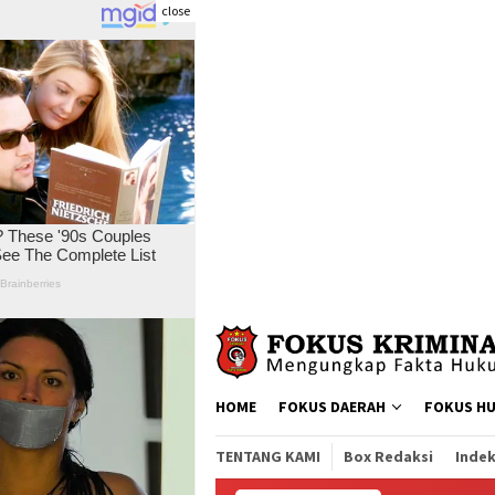
close
Skip
to
content
HOME
FOKUS DAERAH
FOKUS H
TENTANG KAMI
Box Redaksi
Indek