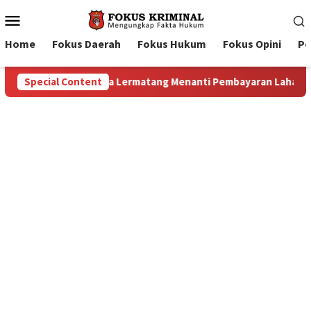
Mobile
Menu
Home
Fokus Daerah
Fokus Hukum
Fokus Opini
Pe
 Lahan: Antara Dugaan Konspirasi dan Bayang-Bayang “Makelar 
Special Content