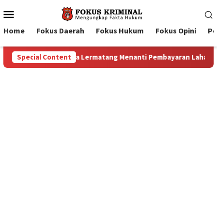
Mobile
Menu
Home
Fokus Daerah
Fokus Hukum
Fokus Opini
Pe
 Lahan: Antara Dugaan Konspirasi dan Bayang-Bayang “Makelar 
Special Content