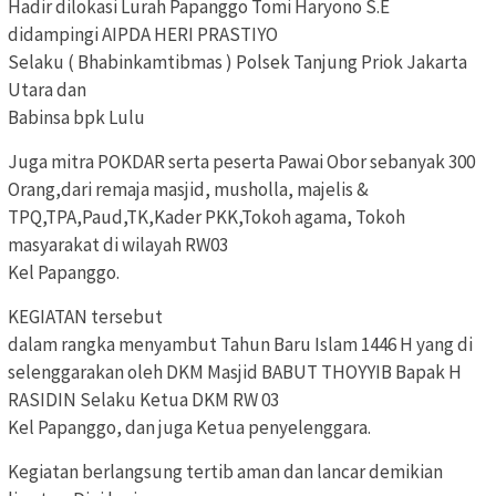
Hadir dilokasi Lurah Papanggo Tomi Haryono S.E
didampingi AIPDA HERI PRASTIYO
Selaku ( Bhabinkamtibmas ) Polsek Tanjung Priok Jakarta
Utara dan
Babinsa bpk Lulu
Juga mitra POKDAR serta peserta Pawai Obor sebanyak 300
Orang,dari remaja masjid, musholla, majelis &
TPQ,TPA,Paud,TK,Kader PKK,Tokoh agama, Tokoh
masyarakat di wilayah RW03
Kel Papanggo.
KEGIATAN tersebut
dalam rangka menyambut Tahun Baru Islam 1446 H yang di
selenggarakan oleh DKM Masjid BABUT THOYYIB Bapak H
RASIDIN Selaku Ketua DKM RW 03
Kel Papanggo, dan juga Ketua penyelenggara.
Kegiatan berlangsung tertib aman dan lancar demikian