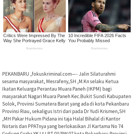
PEKANBARU ,fokuskriminal.com—- Jalin Silaturahmi
sesama masyarakat, Mesrafeny,SH ,M.Kn selaku Ketua
Ikatan Keluarga Perantau Muara Paneh (IKPM) bagi
masyarakat Nagari Muara Paneh Kec.Bukit Sundi Kabupaten
Solok, Provinsi Sumatera Barat yang ada di kota Pekanbaru
Provinsi Riau, sekaligus Istri dari pada Dr Yudi Krismen,SH
,MH Pakar Hukum Pidana ini taja Halal Bihalal di Kantor
Notaris dan PPATnya yang berlokasikan Jl Kartama No 74
Gedung Graha YK Lt I RT 03/RW 07 kota Pekanbaru Provinsi