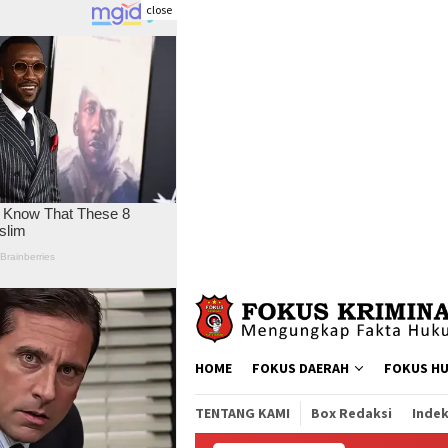
close
Skip
to
content
HOME
FOKUS DAERAH
FOKUS H
TENTANG KAMI
Box Redaksi
Indek