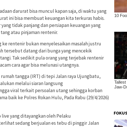
daan darurat bisa muncul kapan saja, di waktu yang
rurat ini bisa membuat keuangan kita terkuras habis.
kir yang tidak panjang dan persiapan keuangan yang
utang atau pinjaman rentenir.
 ke rentenir bukan menyelesaikan masalah justru
h tersebut datang dari bunga yang mencekik
angi. Tak sedikit pula orang yang terjebak rentenir
cam cara agar bisa melunasi utangnya.
u rumah tangga (IRT) di tepi Jalan raya Ujungbatu,
lukan melalui siaran langsung
ngga viral terkait persoalan utang sehingga korban
a baik ke Polres Rokan Hulu, Pada Rabu (29/4/2026)
FOKUS
o live yang ditayangkan oleh Pelaku
rlihat sedang berjualan es tebu di pinggir Jalan