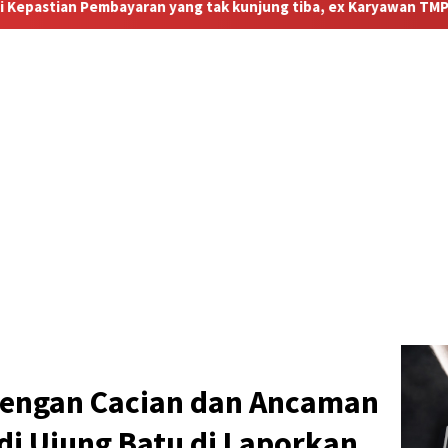
ak kunjung tiba, ex Karyawan TMP kecewa Berat”
engan Cacian dan Ancaman
di Ujung Batu di Laporkan