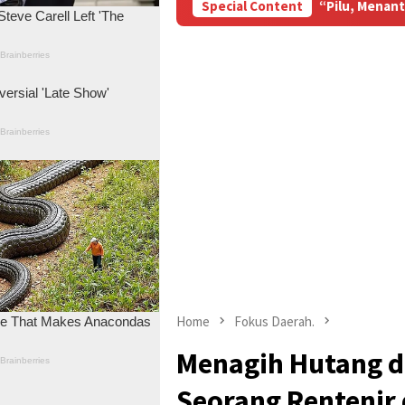
Lermantang
“Pilu, Menanti Kepastian Pembayaran yang t
Special Content
Home
Fokus Daerah.
Menagih Hutang d
Seorang Rentenir 