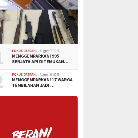
1
FOKUS DAERAH.
August 7, 2026
MENGGEMPARKAN! 995
SENJATA API DITEMUKAN…
2
FOKUS DAERAH.
August 6, 2026
MENGGEMPARKAN! 17 WARGA
TEMBILAHAN JADI …