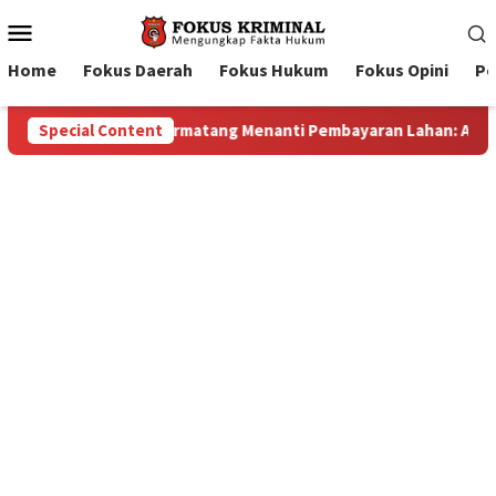
Mobile
Menu
Home
Fokus Daerah
Fokus Hukum
Fokus Opini
Pe
yaran Lahan: Antara Dugaan Konspirasi dan Bayang-Bayang “Mak
Special Content