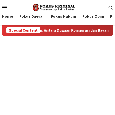
Mobile
Menu
Home
Fokus Daerah
Fokus Hukum
Fokus Opini
Pe
ahan: Antara Dugaan Konspirasi dan Bayang-Bayang “Makelar Be
Special Content