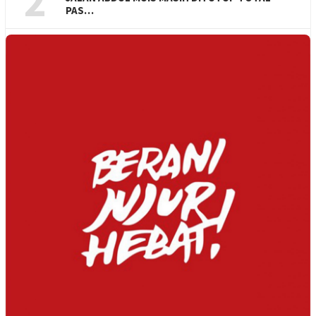
2
PAS…