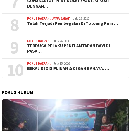
7
GUNAKANLAH PLAT NOMOR YANG SESUAI
DENGAN…
8
FOKUS DAERAH.
,
JAWA BARAT
July 25, 2026
Telah Terjadi Pembegalan Di Totoang Pom …
9
FOKUS DAERAH.
July 24, 2026
TERDUGA PELAKU PENELANTARAN BAYI DI
PASA…
10
FOKUS DAERAH.
July 15, 2026
BEKAL KEDISIPLINAN & CEGAH BAHAYA: …
FOKUS HUKUM