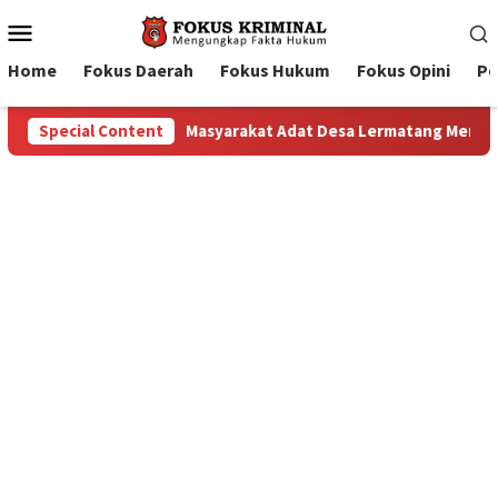
Mobile
Menu
Home
Fokus Daerah
Fokus Hukum
Fokus Opini
Pe
Special Content
Masyarakat Adat Desa Lermatang Menanti Pembayaran Lah