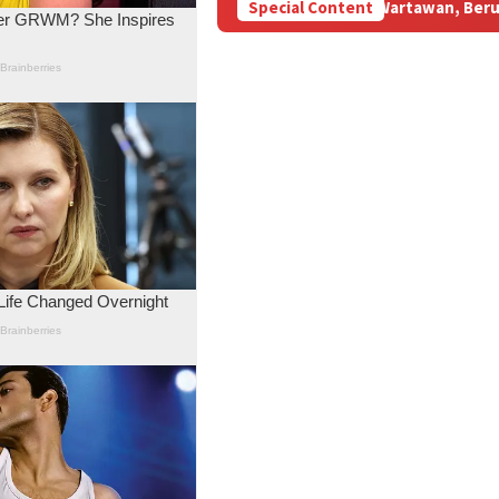
nsir BBM Subsidi Aniaya Wartawan, Berujung Laporan di Mapolda 
Special Content