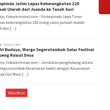
opimda Jatim Lepas Keberangkatan 220
Zulfikar
FOKUSKRIMINAL
ah Umroh dari Juanda ke Tanah Suci
rjo, fokuskriminal.com – Forkopimda Jawa Timur
as keberangkatan 220 orang calon jamaah ibadah
 dari […]
L
M.
March 13, 2022
Uri Budaya, Warga Segorotambak Gelar Festival
Zulfikar
FOKUSKRIMINAL
peng Ruwat Desa
rjo, fokuskriminal.com – Jembatan penghubung antara
 Segorotambak Kecamatan Sedati dengan Kecamatan
ak Oso Waru […]
View More