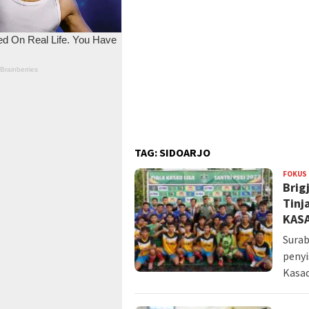
TAG:
SIDOARJO
FOKUS
Brig
Tinj
KASA
Surab
penyi
Kasa