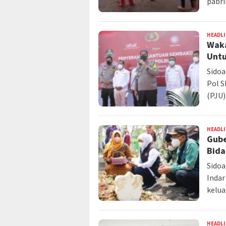
pabri
HEADL
Waka
Untu
Sidoa
Pol S
(PJU)
HEADL
Gube
Bida
Sidoa
Indar
kelua
HEADL