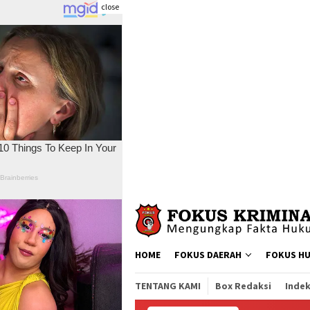
close
Skip
to
content
HOME
FOKUS DAERAH
FOKUS H
TENTANG KAMI
Box Redaksi
Indek