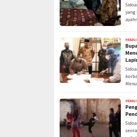
Sidoa
yang 
ayah
HEADL
Bupa
Menu
Lapi
Sidoa
korba
Menuk
HEADL
Peng
Pend
Sidoa
seora