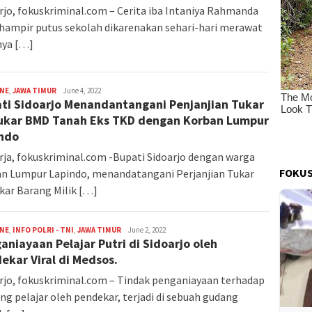
rjo, fokuskriminal.com – Cerita iba Intaniya Rahmanda
hampir putus sekolah dikarenakan sehari-hari merawat
nya […]
INE
,
JAWA TIMUR
M.
June 4, 2022
ti Sidoarjo Menandantangani Penjanjian Tukar
Zulfikar
FOKUSKRIMINAL
kar BMD Tanah Eks TKD dengan Korban Lumpur
ndo
rja, fokuskriminal.com -Bupati Sidoarjo dengan warga
FOKUS
n Lumpur Lapindo, menandatangani Perjanjian Tukar
ar Barang Milik […]
INE
,
INFO POLRI - TNI
,
JAWA TIMUR
M.
June 2, 2022
aniayaan Pelajar Putri di Sidoarjo oleh
Zulfikar
FOKUSKRIMINAL
ekar Viral di Medsos.
rjo, fokuskriminal.com – Tindak penganiayaan terhadap
ng pelajar oleh pendekar, terjadi di sebuah gudang