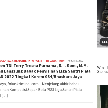
 OLAHRAGA
,
HEADLINE
,
INFO POLRI - TNI
,
JAWA TIMUR
M.
August 5, 2022
jen TNI Terry Tresna Purnama, S. I. Kom., M.M.
Zulfikar
FOKUSKRIMINAL
au Langsung Babak Penyisihan Liga Santri Piala
D 2022 Tingkat Korem 084/Bhaskara Jaya
aya, fokuskriminal.com – Menjelang akhir babak
sihan Kompetisi Sepak Bola PSSI Liga Santri Piala
d […]