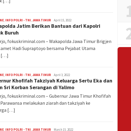
k […]
INE
,
INFO POLRI - TNI
,
JAWA TIMUR
M.
April 15, 2022
polda Jatim Berikan Bantuan dari Kapolri
Zulfikar
FOKUSKRIMINAL
k Buruh
rjo, fokuskriminal.com – Wakapolda Jawa Timur Brigjen
lamet Hadi Supraptoyo bersama Pejabat Utama
 […]
INE
,
INFO POLRI - TNI
,
JAWA TIMUR
M.
April 3, 2022
rnur Khofifah Takziyah Keluarga Sertu Eka dan
Zulfikar
FOKUSKRIMINAL
n Sri Korban Serangan di Yalimo
rjo, fokuskriminal.com – Gubernur Jawa Timur Khofifah
 Parawansa melakukan ziarah dan takziyah ke
rga […]
INE
,
INFO POLRI - TNI
,
JAWA TIMUR
M.
March 15, 2022