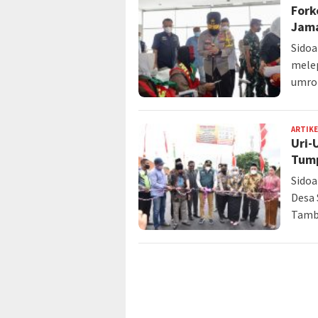
Fork
Jama
Sidoa
melep
umroh
ARTIKE
Uri-
Tum
Sidoa
Desa
Tamb