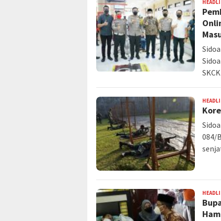
HEADL
Pemk
Onli
Masu
Sidoa
Sidoa
SKCK 
HEADL
Kore
Sidoa
084/B
senja
HEADL
Bupa
Hamp