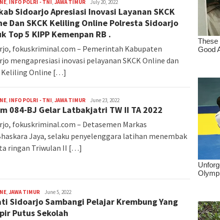
INE
,
INFO POLRI - TNI
,
JAWA TIMUR
M.
July 20, 2022
ab Sidoarjo Apresiasi Inovasi Layanan SKCK
Zulfikar
FOKUSKRIMINAL
ne Dan SKCK Keliling Online Polresta Sidoarjo
k Top 5 KIPP Kemenpan RB .
rjo, fokuskriminal.com – Pemerintah Kabupaten
rjo mengapresiasi inovasi pelayanan SKCK Online dan
Keliling Online […]
INE
,
INFO POLRI - TNI
,
JAWA TIMUR
M.
June 23, 2022
m 084-BJ Gelar Latbakjatri TW II TA 2022
Zulfikar
FOKUSKRIMINAL
rjo, fokuskriminal.com – Detasemen Markas
haskara Jaya, selaku penyelenggara latihan menembak
ta ringan Triwulan II […]
INE
,
JAWA TIMUR
M.
June 5, 2022
ti Sidoarjo Sambangi Pelajar Krembung Yang
Zulfikar
FOKUSKRIMINAL
ir Putus Sekolah