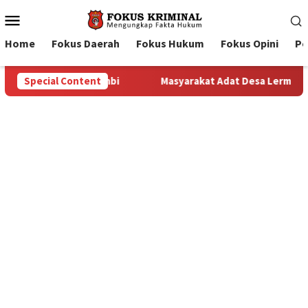
Mobile
Menu
Home
Fokus Daerah
Fokus Hukum
Fokus Opini
Pe
da Jambi
Special Content
Masyarakat Adat Desa Lermatang Menanti Pemba