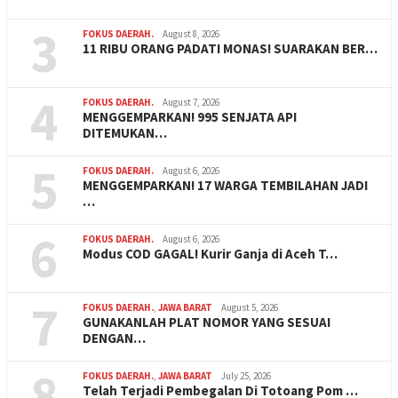
3
FOKUS DAERAH.
August 8, 2026
11 RIBU ORANG PADATI MONAS! SUARAKAN BER…
4
FOKUS DAERAH.
August 7, 2026
MENGGEMPARKAN! 995 SENJATA API
DITEMUKAN…
5
FOKUS DAERAH.
August 6, 2026
MENGGEMPARKAN! 17 WARGA TEMBILAHAN JADI
…
6
FOKUS DAERAH.
August 6, 2026
Modus COD GAGAL! Kurir Ganja di Aceh T…
7
FOKUS DAERAH.
,
JAWA BARAT
August 5, 2026
GUNAKANLAH PLAT NOMOR YANG SESUAI
DENGAN…
8
FOKUS DAERAH.
,
JAWA BARAT
July 25, 2026
Telah Terjadi Pembegalan Di Totoang Pom …