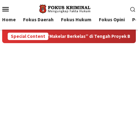
Mobile
Menu
Home
Fokus Daerah
Fokus Hukum
Fokus Opini
Pe
 Proyek Blok Masela
Special Content
Bupati Tanimbar Ricky Jauwerissa 