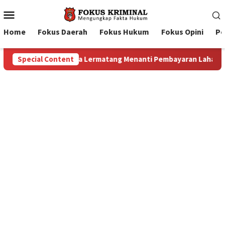
Mobile
Menu
Home
Fokus Daerah
Fokus Hukum
Fokus Opini
Pe
an Lahan: Antara Dugaan Konspirasi dan Bayang-Bayang “Makela
Special Content