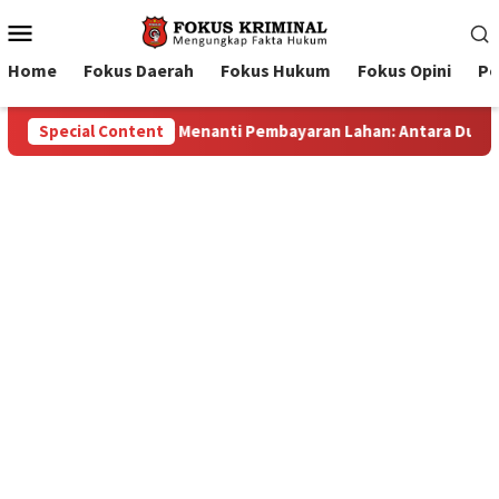
Mobile
Menu
Home
Fokus Daerah
Fokus Hukum
Fokus Opini
Pe
aran Lahan: Antara Dugaan Konspirasi dan Bayang-Bayang “Make
Special Content