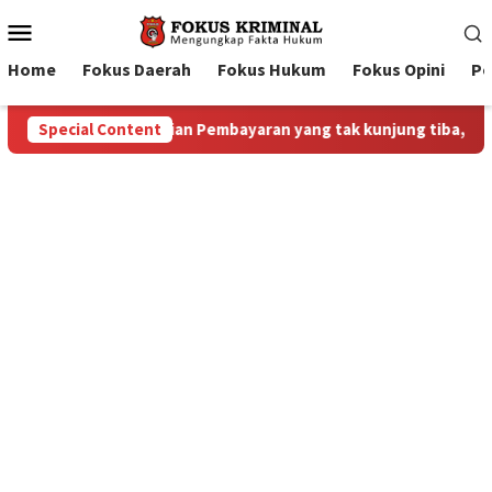
Mobile
Menu
Home
Fokus Daerah
Fokus Hukum
Fokus Opini
Pe
ng tiba, ex Karyawan TMP kecewa Berat”
Special Content