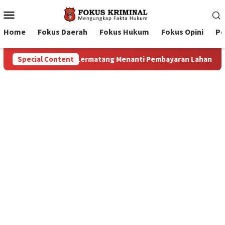
Mobile
Menu
Home
Fokus Daerah
Fokus Hukum
Fokus Opini
Pe
 Lahan: Antara Dugaan Konspirasi dan Bayang-Bayang “Makelar 
Special Content