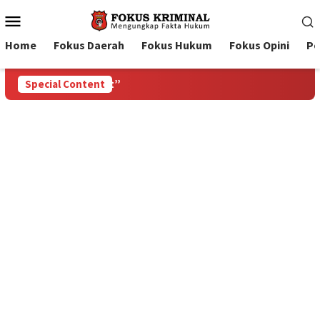
Mobile
Menu
Home
Fokus Daerah
Fokus Hukum
Fokus Opini
Pe
Special Content
Satlantas Batanghari Ga