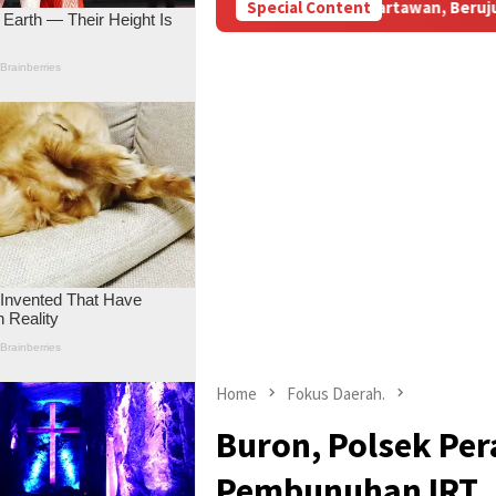
Subsidi Aniaya Wartawan, Berujung Laporan di Mapolda Jambi
Special Content
Home
Fokus Daerah.
Buron, Polsek Pe
Pembunuhan IRT