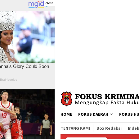
close
Skip
to
content
HOME
FOKUS DAERAH
FOKUS H
TENTANG KAMI
Box Redaksi
Indek