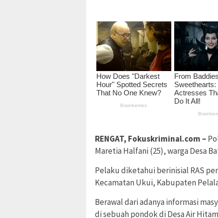
RENGAT, Fokuskriminal.com –
Po
Maretia Halfani (25), warga Desa B
Pelaku diketahui berinisial RAS p
Kecamatan Ukui, Kabupaten Pelalaw
Berawal dari adanya informasi mas
di sebuah pondok di Desa Air Hita