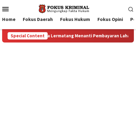
Mobile
Menu
Home
Fokus Daerah
Fokus Hukum
Fokus Opini
Pe
Lahan: Antara Dugaan Konspirasi dan Bayang-Bayang “Makelar B
Special Content