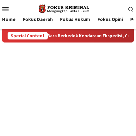
Mobile
Menu
Home
Fokus Daerah
Fokus Hukum
Fokus Opini
Pe
isi, Celah Pengawasan Diduga Dimanfaatkan Oknum
Special Content
Pela