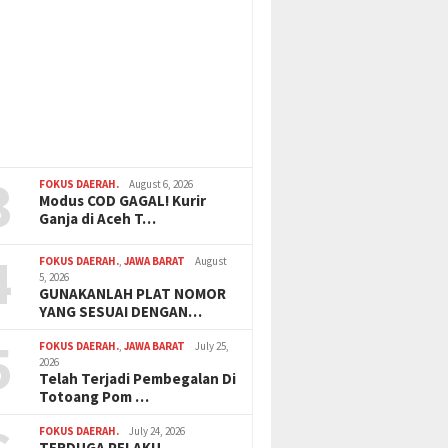
3
FOKUS DAERAH.
August 6, 2026
Modus COD GAGAL! Kurir
Ganja di Aceh T…
4
FOKUS DAERAH.
,
JAWA BARAT
August
5, 2026
GUNAKANLAH PLAT NOMOR
YANG SESUAI DENGAN…
5
FOKUS DAERAH.
,
JAWA BARAT
July 25,
2026
Telah Terjadi Pembegalan Di
Totoang Pom …
FOKUS DAERAH.
July 24, 2026
TERDUGA PELAKU