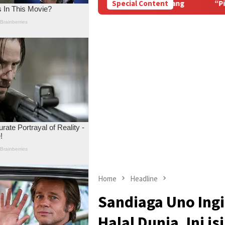
rakat Desa Lermantang
“Pilu, Menanti Kepastian Pembay
Special Content
Home
Headline
Sandiaga Uno Ingi
Halal Dunia, Ini is