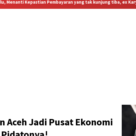
aran yang tak kunjung tiba, ex Karyawan TMP kecewa Berat”
n Aceh Jadi Pusat Ekonomi
i Pidatonya!