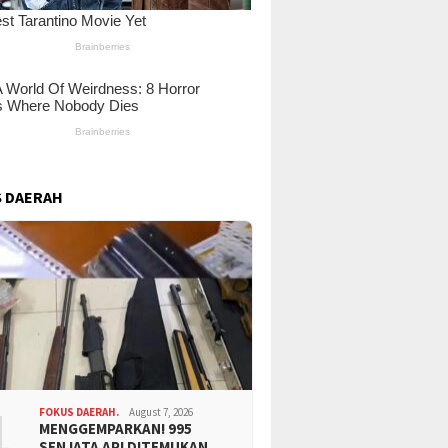
 DAERAH
1
FOKUS DAERAH.
August 7, 2026
MENGGEMPARKAN! 995
SENJATA API DITEMUKAN…