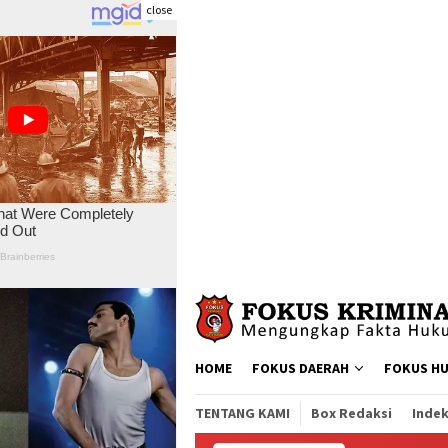
close
Skip
to
content
HOME
FOKUS DAERAH
FOKUS H
TENTANG KAMI
Box Redaksi
Indek