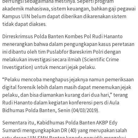
berfungsi sebagaimana mestinya. Seperti program
akademik mahasiswa, sistem keuangan, bahkan gaji pegawai
Kampus UIN belum dapat diberikan dikarenakan sistem
tidak dapat diakses.
Dirreskrimsus Polda Banten Kombes Pol Rudi Hananto
menerangkan bahwa dalam pengungkapan kasus peretasan
ini dibantu oleh tim Puslabfor Bareskrim Polri dengan
melakukan investigasi secara ilmiah (Scientific Crime
Investigation) untuk mencari jejak pelaku.
“Pelaku mencoba menghapus jejaknya namun pemeriksaan
digital forensik lebih dalam masih dapat menemukan jejak
pelaku, dan bisa diamankan kurang dari dua hari,” terang
Rudi Hananto dalam kegiatan konferensi pers di Aula
Bidhumas Polda Banten, Senin (04/03/2019).
Sementara itu, Kabidhumas Polda Banten AKBP Edy
Sumardi mengungkapkan DR (40) yang merupakan salah
satu dosen UIN SMH Banten kepada penyidik mengakui