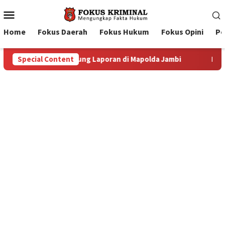
Mobile
Menu
Home
Fokus Daerah
Fokus Hukum
Fokus Opini
Pe
mbi
Special Content
Masyarakat Adat Desa Lermatang Menanti Pembayaran 