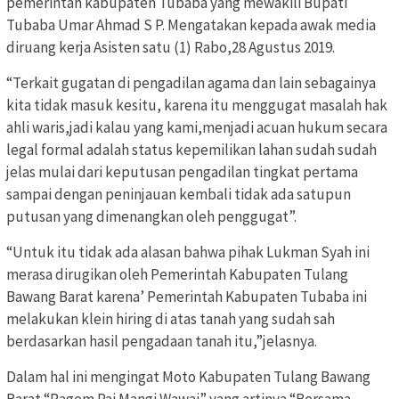
pemerintah kabupaten Tubaba yang mewakili Bupati
Tubaba Umar Ahmad S P. Mengatakan kepada awak media
diruang kerja Asisten satu (1) Rabo,28 Agustus 2019.
“Terkait gugatan di pengadilan agama dan lain sebagainya
kita tidak masuk kesitu, karena itu menggugat masalah hak
ahli waris,jadi kalau yang kami,menjadi acuan hukum secara
legal formal adalah status kepemilikan lahan sudah sudah
jelas mulai dari keputusan pengadilan tingkat pertama
sampai dengan peninjauan kembali tidak ada satupun
putusan yang dimenangkan oleh penggugat”.
“Untuk itu tidak ada alasan bahwa pihak Lukman Syah ini
merasa dirugikan oleh Pemerintah Kabupaten Tulang
Bawang Barat karena’ Pemerintah Kabupaten Tubaba ini
melakukan klein hiring di atas tanah yang sudah sah
berdasarkan hasil pengadaan tanah itu,”jelasnya.
Dalam hal ini mengingat Moto Kabupaten Tulang Bawang
Barat “Ragem Pai Mangi Wawai” yang artinya “Bersama