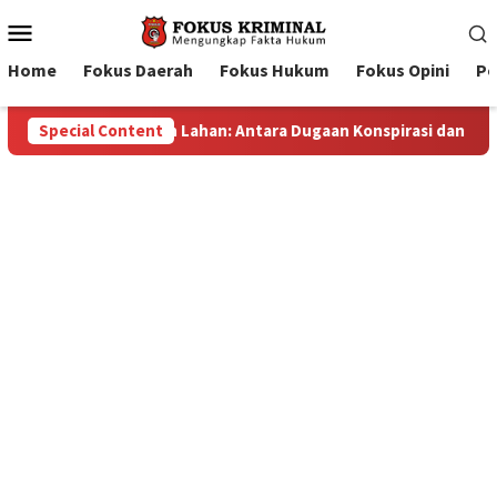
Mobile
Menu
Home
Fokus Daerah
Fokus Hukum
Fokus Opini
Pe
rasi dan Bayang-Bayang “Makelar Berkelas” di Tengah Proyek B
Special Content