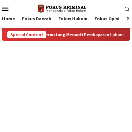
Mobile
Menu
Home
Fokus Daerah
Fokus Hukum
Fokus Opini
Pe
n Lahan: Antara Dugaan Konspirasi dan Bayang-Bayang “Makelar 
Special Content