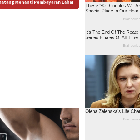
 Antara Dugaan Konspirasi dan Bayang-Bayang “Makelar Berkela