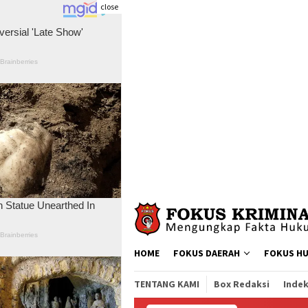
close
Skip
to
content
HOME
FOKUS DAERAH
FOKUS H
TENTANG KAMI
Box Redaksi
Indek