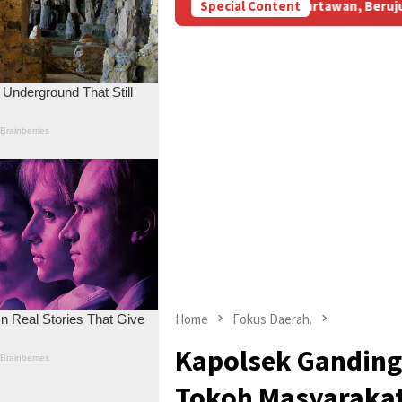
Subsidi Aniaya Wartawan, Berujung Laporan di Mapolda Jambi
Special Content
Home
Fokus Daerah.
Kapolsek Ganding
Tokoh Masyarakat