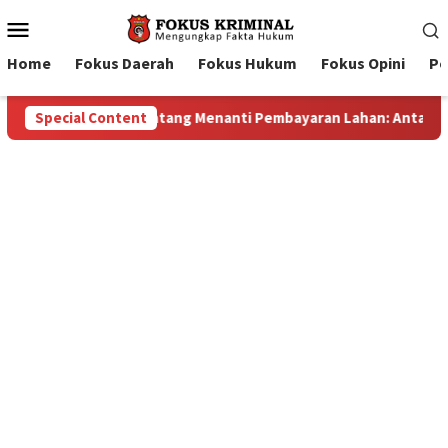
Mobile
Menu
Home
Fokus Daerah
Fokus Hukum
Fokus Opini
Pe
han: Antara Dugaan Konspirasi dan Bayang-Bayang “Makelar Berk
Special Content