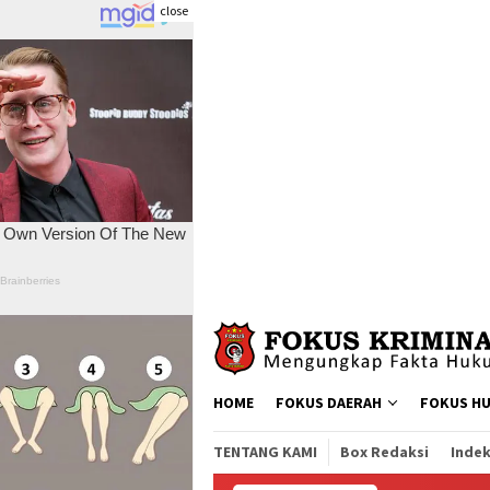
close
Skip
to
content
HOME
FOKUS DAERAH
FOKUS H
TENTANG KAMI
Box Redaksi
Indek