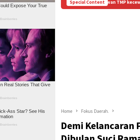
ung tiba, ex Karyawan TMP kecewa Berat”
Special Content
Home
Fokus Daerah.
Demi Kelancaran 
Dibulan Suci Ram