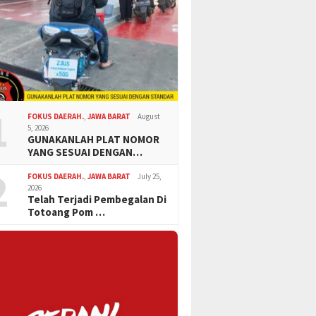
1
FOKUS DAERAH.
,
JAWA BARAT
August
5, 2026
GUNAKANLAH PLAT NOMOR
YANG SESUAI DENGAN…
2
FOKUS DAERAH.
,
JAWA BARAT
July 25,
2026
Telah Terjadi Pembegalan Di
Totoang Pom …