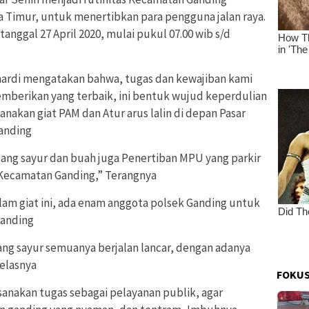
imur, untuk menertibkan para pengguna jalan raya.
tanggal 27 April 2020, mulai pukul 07.00 wib s/d
ardi mengatakan bahwa, tugas dan kewajiban kami
mberikan yang terbaik, ini bentuk wujud keperdulian
anakan giat PAM dan Atur arus lalin di depan Pasar
Ganding
ang sayur dan buah juga Penertiban MPU yang parkir
, Kecamatan Ganding,” Terangnya
m giat ini, ada enam anggota polsek Ganding untuk
Ganding
ang sayur semuanya berjalan lancar, dengan adanya
Jelasnya
FOKUS
ksanakan tugas sebagai pelayanan publik, agar