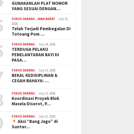
GUNAKANLAH PLAT NOMOR
YANG SESUAI DENGAN…
5
FOKUS DAERAH.
,
JAWA BARAT
July 25,
2026
Telah Terjadi Pembegalan Di
Totoang Pom …
6
FOKUS DAERAH.
July 24, 2026
TERDUGA PELAKU
PENELANTARAN BAYI DI
PASA…
7
FOKUS DAERAH.
July 15, 2026
BEKAL KEDISIPLINAN &
CEGAH BAHAYA: …
8
FOKUS DAERAH.
July 13, 2026
Koordinasi Proyek Blok
Masela Disorot, P…
9
FOKUS DAERAH.
July 11, 2026
Aksi “Bang Jago” di
Sunter…