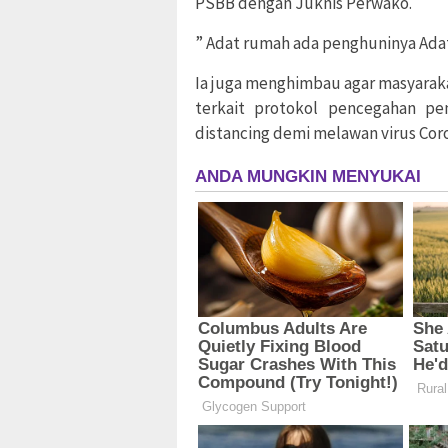
PSBB dengan Juknis Perwako.
” Adat rumah ada penghuninya Adat
Ia juga menghimbau agar masyarak
terkait protokol pencegahan pe
distancing demi melawan virus Coron