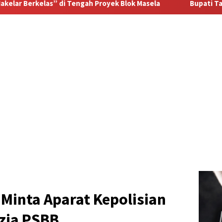
ek Blok Masela
Bupati Tanimbar Ricky Jauwerissa Tegas
 Minta Aparat Kepolisian
zia PSBB