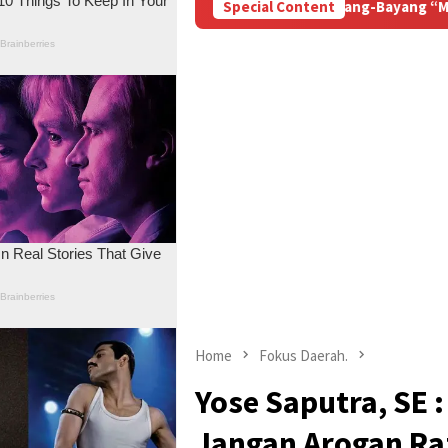
nspirasi dan Bayang-Bayang “Makelar Berkelas” di Tengah Proy
Special Content
Home
Fokus Daerah.
Yose Saputra, SE :
Jangan Arogan Ra