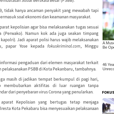
embatasan Sosial Berskala Besar (PSBB).
9, tidak hanya ancaman penyakit yang mewabah tapi
termasuk soal ekonomi dan keamanan masyarakat.
arat kepolisian agar bisa melaksanakan tugas sesuai
a (Perwako). Namun kok ada juga seakan timpang
apolri). Jadi aparat polisi harus wajib melaksanakan
tu, papar Yose kepada
fokuskriminal.com
, Minggu
 informasi pengaduan dari elemen masyarakat terkait
am pelaksanakan PSBB di Kota Pekanbaru, tambahnya.
uga masih di jadikan tempat berkumpul di pagi hari,
ib membubarkan aktifitas di luar ruangan tanpa
ndar dari penyebaran virus Corona yang penularkan.
FOKUS
aparat Kepolisian yang bertugas tetap menjaga
olresta Kota Pekabaru bisa menyesuaikan pelaksanaan