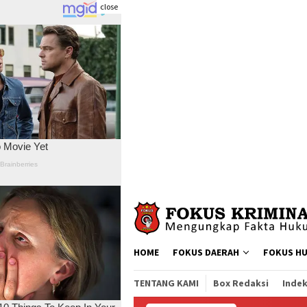
close
Skip
to
content
HOME
FOKUS DAERAH
FOKUS H
TENTANG KAMI
Box Redaksi
Indek