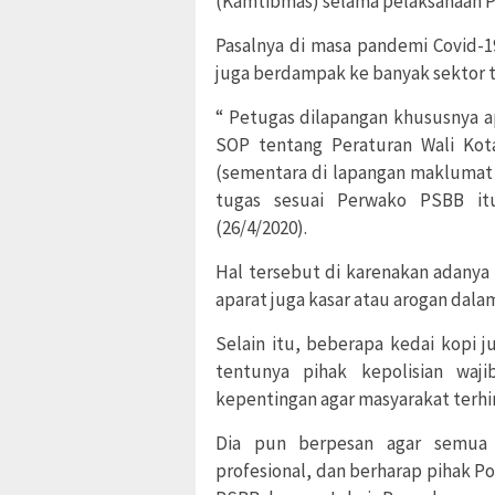
(Kamtibmas) selama pelaksanaan P
Pasalnya di masa pandemi Covid-1
juga berdampak ke banyak sektor 
“ Petugas dilapangan khususnya ap
SOP tentang Peraturan Wali Kot
(sementara di lapangan maklumat k
tugas sesuai Perwako PSBB i
(26/4/2020).
Hal tersebut di karenakan adanya
aparat juga kasar atau arogan dal
Selain itu, beberapa kedai kopi j
tentunya pihak kepolisian waj
kepentingan agar masyarakat terhi
Dia pun berpesan agar semua 
profesional, dan berharap pihak P