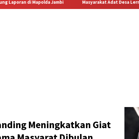
Masyarakat Adat Desa Lermatang Menanti Pembayaran Lahan: 
anding Meningkatkan Giat
ama Masyarat Dibulan