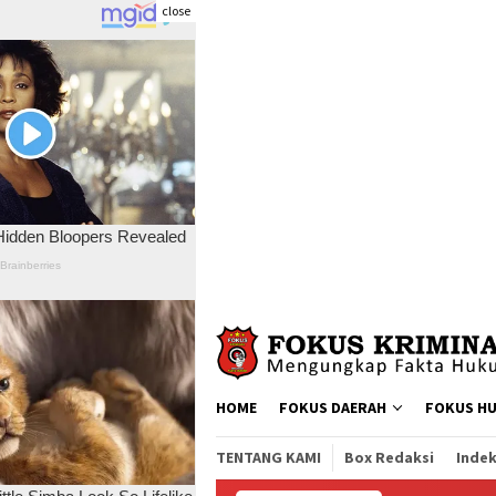
close
Skip
to
content
HOME
FOKUS DAERAH
FOKUS H
TENTANG KAMI
Box Redaksi
Indek