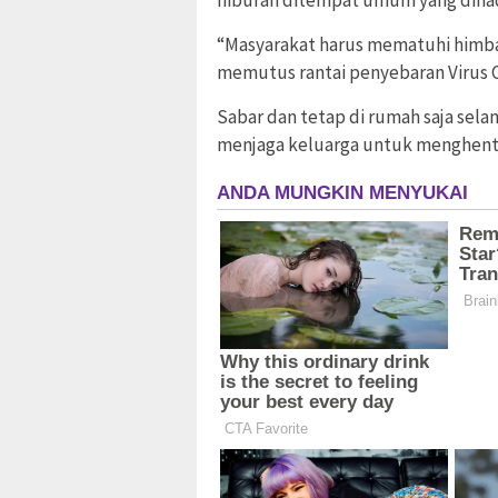
hiburan ditempat umum yang dihadi
“Masyarakat harus mematuhi himba
memutus rantai penyebaran Virus C
Sabar dan tetap di rumah saja sel
menjaga keluarga untuk menghenti