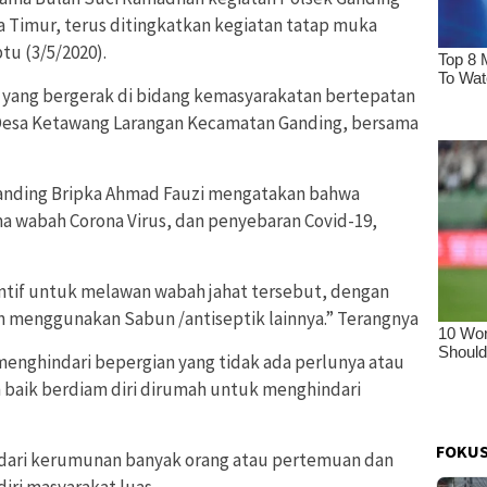
imur, terus ditingkatkan kegiatan tatap muka
u (3/5/2020).
 yang bergerak di bidang kemasyarakatan bertepatan
di Desa Ketawang Larangan Kecamatan Ganding, bersama
anding Bripka Ahmad Fauzi mengatakan bahwa
ma wabah Corona Virus, dan penyebaran Covid-19,
ntif untuk melawan wabah jahat tersebut, dengan
menggunakan Sabun /antiseptik lainnya.” Terangnya
enghindari bepergian yang tidak ada perlunya atau
ih baik berdiam diri dirumah untuk menghindari
FOKUS
dari kerumunan banyak orang atau pertemuan dan