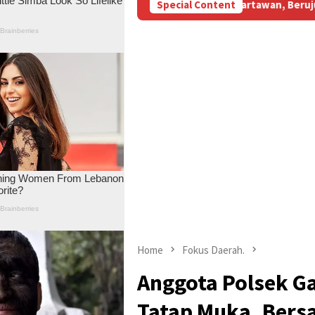
ubsidi Aniaya Wartawan, Berujung Laporan di Mapolda Jambi
Special Content
Home
Fokus Daerah.
Anggota Polsek G
Tatap Muka. Bers