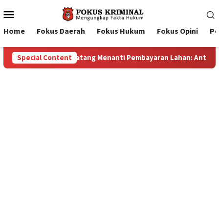
Mobile
Menu
Home
Fokus Daerah
Fokus Hukum
Fokus Opini
Pe
n: Antara Dugaan Konspirasi dan Bayang-Bayang “Makelar Berke
Special Content